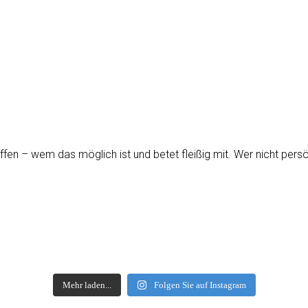
fen – wem das möglich ist und betet fleißig mit. Wer nicht pers
freundearbeit
freundearbeit
freundearbeit
freundearbeit
freundearbeit
freundearbeit
freundearbeit
freundearbeit
Mehr laden...
Folgen Sie auf Instagram
ITTAG | 21.06.26, 10:00 UHR.
FREITAGABEND | 12.06.26
E | URLAUB Last Night ✨
AB IN DEN URLAUB
ial for the Ladys 👸🏼
#foryou #worship #jesus
ABEND | 17.04.26, 20:00.
SONNTAGVORMITTAG - 12.04.