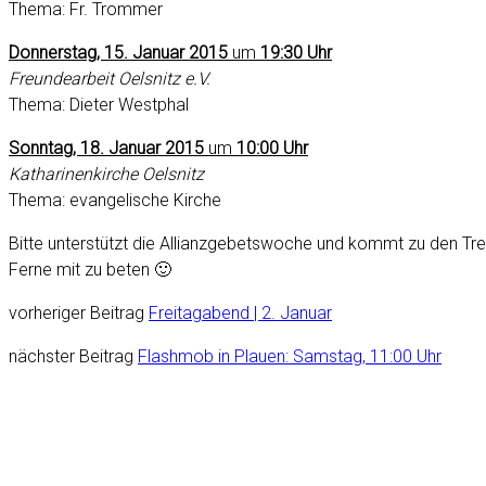
Thema: Fr. Trommer
Donnerstag, 15. Januar 2015
um
19:30 Uhr
Freundearbeit Oelsnitz e.V.
Thema: Dieter Westphal
Sonntag, 18. Januar 2015
um
10:00 Uhr
Katharinenkirche Oelsnitz
Thema: evangelische Kirche
Bitte unterstützt die Allianzgebetswoche und kommt zu den Tref
Ferne mit zu beten 🙂
vorheriger Beitrag
Freitagabend | 2. Januar
nächster Beitrag
Flashmob in Plauen: Samstag, 11:00 Uhr
freundearbeit
freundearbeit
freundearbeit
freundearbeit
FREITAGABEND | 26.06.26, 19:00 UHR |
SONNTAGVORM
❗️Diese Woche kein Freitagabend, sondern
FEUND
☕️📖🛋️
Spec
Freundearbeit Anbetungsabend !!
FREITAG