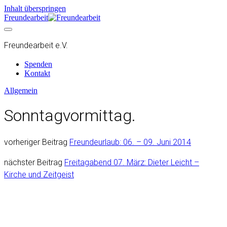
Inhalt überspringen
Freundearbeit
Freundearbeit e.V.
Spenden
Kontakt
Allgemein
Sonntagvormittag.
vorheriger Beitrag
Freundeurlaub: 06. – 09. Juni 2014
nächster Beitrag
Freitagabend 07. März: Dieter Leicht –
Kirche und Zeitgeist
freundearbeit
freundearbeit
freundearbeit
freundearbeit
freundearbeit
freundearbeit
freundearbeit
freundearbeit
freundearbeit
freundearbeit
freundearbeit
FREITAGABEND | 26.06.26, 19:00 UHR | TRIEBEL
freundearbeit