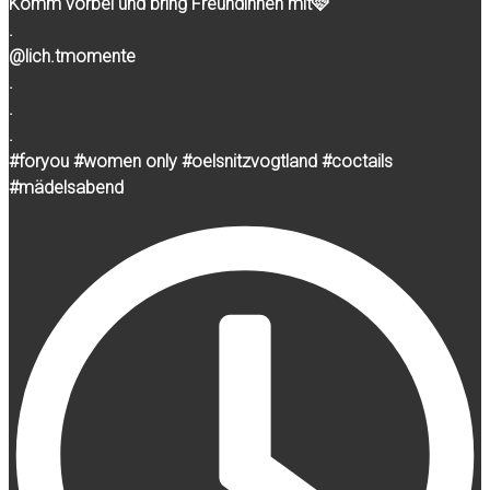
Komm vorbei und bring Freundinnen mit🩷
.
@lich.tmomente
.
.
.
#foryou #women only #oelsnitzvogtland #coctails
#mädelsabend