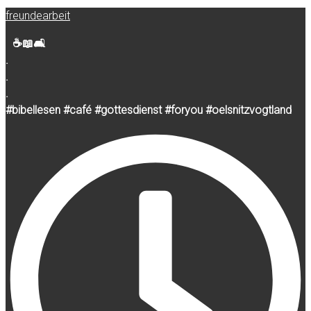
freundearbeit
☕️📖🛋️
.
.
.
#bibellesen #café #gottesdienst #foryou #oelsnitzvogtland