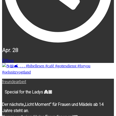
Apr. 28
Öffnen
freundearbeit
Special for the Ladys 👸🏼
Der nächste„Licht Moment“ für Frauen und Mädels ab 14
Jahre steht an.